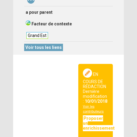
a pour parent
Facteur de contexte
Grand Est
Voir tous les liens
EN
COURS DE
RÉDACTION
Dernière
modification
:
10/01/2018
Voir les
contributeurs
Proposer
un
enrichissement