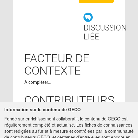
DISCUSSION
LIÉE
FACTEUR DE
CONTEXTE
A compléter...
CONTRIBUTEURS
Information sur le contenu de GECO
SUZANNE
10/01/2018
Fondé sur enrichissement collaboratif, le contenu de GECO est
BLOCAILLE
- ACTA
régulièrement complété et actualisé. Les fiches de connaissances
charge-etude -
sont rédigées au fur et à mesure et contrôlées par la communauté
SUZANNE.BLOCAILLE@ACTA.ASSO.FR
de contributeurs GECO, et certaines d’entre elles sont encore en