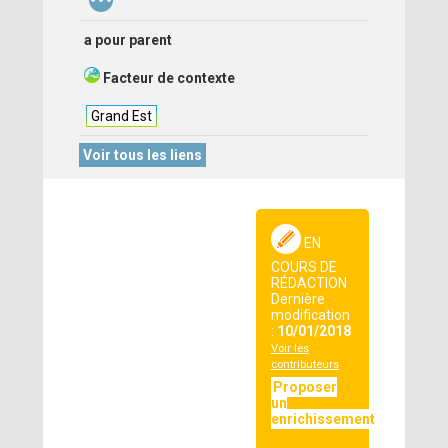
a pour parent
Facteur de contexte
Grand Est
Voir tous les liens
EN
COURS DE
RÉDACTION
Dernière
modification
:
10/01/2018
Voir les
contributeurs
Proposer
un
enrichissement