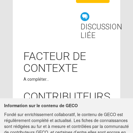
DISCUSSION
LIÉE
FACTEUR DE
CONTEXTE
A compléter...
CONTRIBUTEURS
Information sur le contenu de GECO
SUZANNE
10/01/2018
Fondé sur enrichissement collaboratif, le contenu de GECO est
BLOCAILLE
- ACTA
régulièrement complété et actualisé. Les fiches de connaissances
charge-etude -
sont rédigées au fur et à mesure et contrôlées par la communauté
SUZANNE.BLOCAILLE@ACTA.ASSO.FR
de contributeurs GECO, et certaines d’entre elles sont encore en