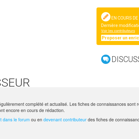
EN COURS DE
Dernière modificati
Voir les contributeurs
Proposer un enri
DISCUS
SSEUR
gulièrement complété et actualisé. Les fiches de connaissances sont ré
nt encore en cours de rédaction.
 dans le forum
ou en
devenant contributeur
des fiches de connaissanc
AIDE
F.A.Q.
NOUS CONTACT