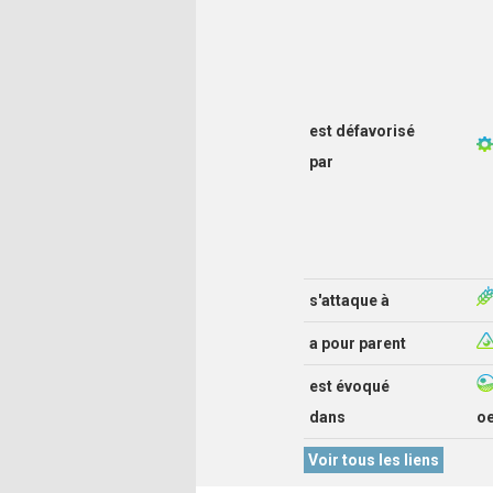
est défavorisé
par
s'attaque à
a pour parent
est évoqué
dans
o
Voir tous les liens