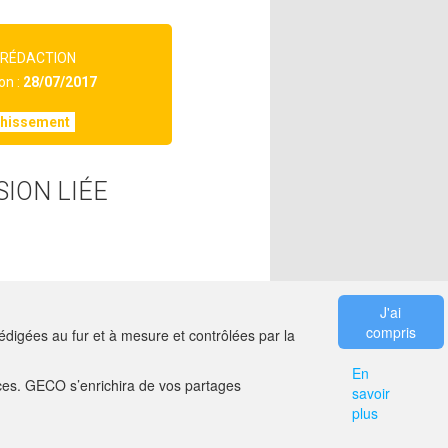
 RÉDACTION
on :
28/07/2017
chissement
SION LIÉE
J'ai
compris
digées au fur et à mesure et contrôlées par la
En
es. GECO s’enrichira de vos partages
savoir
ER
MENTIONS LÉGALES
plus