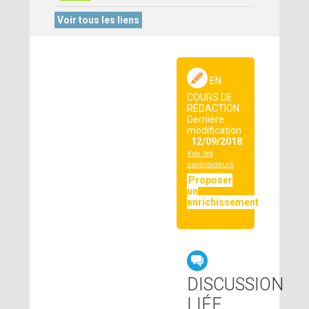
Voir tous les liens
EN
COURS DE
RÉDACTION
Dernière
modification
:
12/09/2018
Voir les
contributeurs
Proposer
un
enrichissement
DISCUSSION
LIÉE