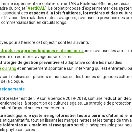
a ferme expérimentale / plate-forme TAB à Etoile-sur-Rhône , cet essai 
cadre du projet "
VertiCAL
". Le projet propose d'expérimenter des
systèm
ie, associant des
espèces à la fois fruitières, forestières et des cultu
olifération des maladies et des ravageurs, favoriser la présence des auxi
 commercialisation en circuits longs.
yés pour atteindre cet objectif sont les suivants :
astructures agroécologiques et de nichoirs
pour favoriser les auxiliai
teindre un équilibre ravageurs-auxiliaires
stratégie de gestion préventive
et adaptative contre les maladies
 du rang
et enherbement spontané sur l'inter-rang qui est entretenu p
 sont réalisés sur pêchers et non pas sur les bandes de grandes cultures
 de la cloque.
enseignements
oforestier est de 5.9 sur la période 2019-2018, soit une
réduction de 
ntionnelles, à proportion de cultures égales. La stratégie de protectio
imitant l'impact sur les rendements.
ure biologique, le
système agroforestier testé a permis d'atteindre le
ifs et quantitatifs, tout en lissant les marges nettes et les temps de trava
és tolérantes aux maldies et ravageurs
semble indispensable pour pouv
its phytosanitaires.