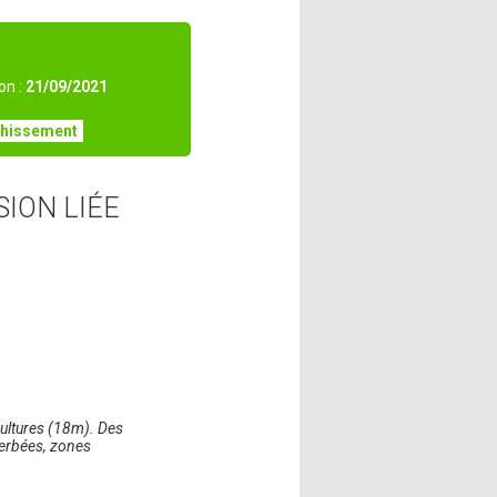
on :
21/09/2021
chissement
SION LIÉE
cultures (18m). Des
herbées, zones