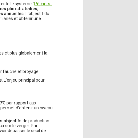
teste le système "
Pêchers-
es pluristratéifiés
,
res annuelles
. L'objectif du
liaires et obtenir une
res et plus globalement la
ar fauche et broyage
. L'enjeu principal pour
57%
par rapport aux
n permet d'obtenir un niveau
s objectifs
de production
ux sur le verger. Par
oir dépasser le seuil de