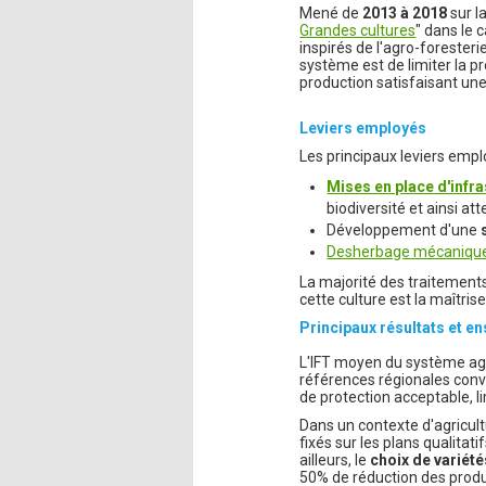
Mené de
2013 à 2018
sur l
Grandes cultures
" dans le 
inspirés de l'agro-forester
système est de limiter la pr
production satisfaisant une
Leviers employés
Les principaux leviers emplo
Mises en place d'infr
biodiversité et ainsi at
Développement d'une
Desherbage mécanique
La majorité des traitements
cette culture est la maîtrise
Principaux résultats et 
L'IFT moyen du système agr
références régionales conve
de protection acceptable, l
Dans un contexte d'agricult
fixés sur les plans qualitat
ailleurs, le
choix de variét
50% de réduction des produ