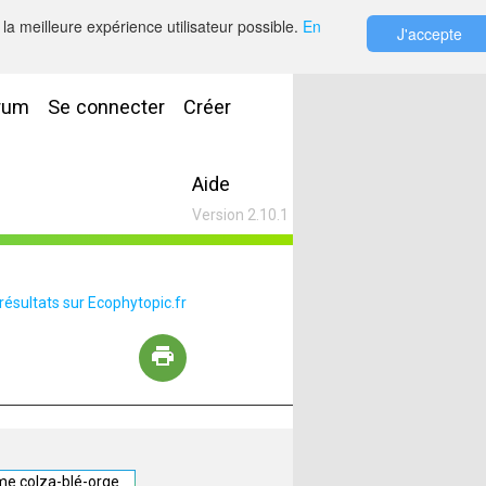
la meilleure expérience utilisateur possible.
En
J'accepte
rum
Se connecter
Créer
Aide
Version 2.10.1
 résultats sur Ecophytopic.fr
ème colza-blé-orge