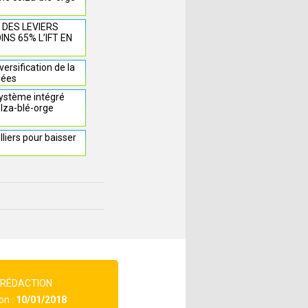
 DES LEVIERS
NS 65% L’IFT EN
ersification de la
iées
ystème intégré
olza-blé-orge
liers pour baisser
 RÉDACTION
on :
10/01/2018