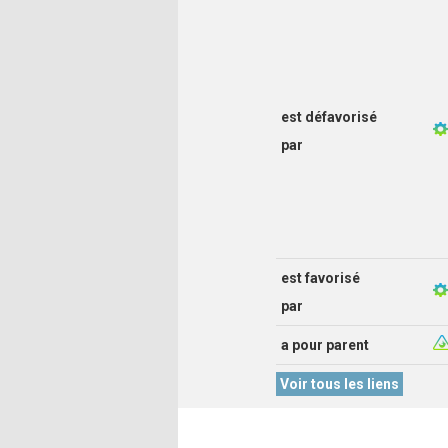
est défavorisé
par
est favorisé
par
a pour parent
Voir tous les liens