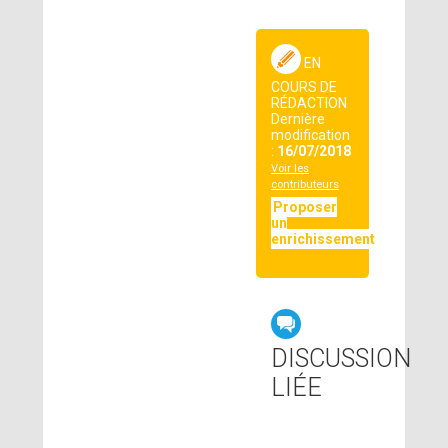
EN
COURS DE
RÉDACTION
Dernière
modification
:
16/07/2018
Voir les
contributeurs
Proposer
un
enrichissement
DISCUSSION
LIÉE