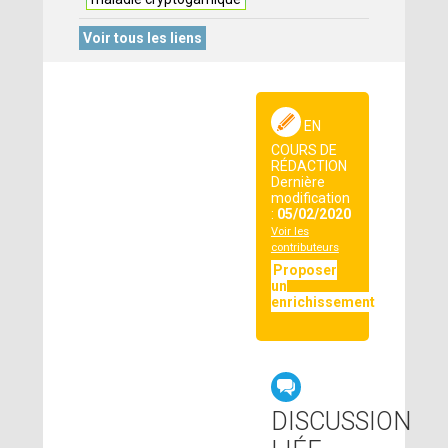
Voir tous les liens
EN
COURS DE
RÉDACTION
Dernière
modification
:
05/02/2020
Voir les
contributeurs
Proposer
un
enrichissement
DISCUSSION