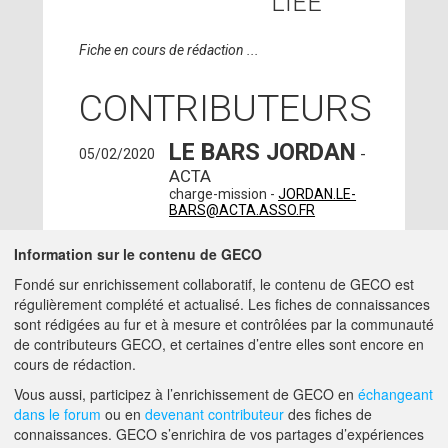
LIÉE
Fiche en cours de rédaction ...
CONTRIBUTEURS
LE BARS JORDAN
-
05/02/2020
ACTA
charge-mission -
JORDAN.LE-
BARS@ACTA.ASSO.FR
HÉLÈNE
02/02/2018
Information sur le contenu de GECO
MERIANNE
- ACTA -
Fondé sur enrichissement collaboratif, le contenu de GECO est
BAZIÈGE (31450)
régulièrement complété et actualisé. Les fiches de connaissances
charge-mission -
sont rédigées au fur et à mesure et contrôlées par la communauté
HELENE.MERIANNE@ACTA.ASSO.FR
de contributeurs GECO, et certaines d’entre elles sont encore en
cours de rédaction.
A PROPOS DE GECO
AIDE
Vous aussi, participez à l’enrichissement de GECO en
échangeant
dans le forum
ou en
devenant contributeur
des fiches de
connaissances. GECO s’enrichira de vos partages d’expériences