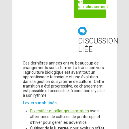
un
enrichissement
DISCUSSION
LIÉE
Ces dernières années ont vu beaucoup de
changements sur la ferme. La transition vers
l'agriculture biologique est avant tout un
apprentissage technique et une évolution
dans la gestion du système de culture. Cette
transition a été progressive, ce changement
est possible et accessible, à condition d'y aller
à son rythme.
Leviers mobilisés
Diversifier et rallonger la rotation
avec
alternance de cultures de printemps et
d'hiver pour gérer les adventice
Cultiver de la
luzerne
pour avoir un effet