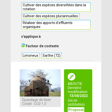
Cultiver des espèces diversifiées dans la
rotation
Cultiver des espèces pluriannuelles
Réaliser des apports d'effluents
organiques
s'applique à
Facteur de contexte
Limoneux
Sarthe (72)
ABOUTIE
Dernière
modification
:
13/04/2022
Epandage de lisier
Voir les
Crédit :
CC0 1.0
contributeurs
Proposer