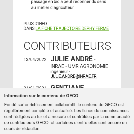
passage en bio a peut redonner du sens
au métier d'agriculteur
PLUS D'INFO
DANS
LA FICHE TRAJECTOIRE DEPHY FERME
CONTRIBUTEURS
JULIE ANDRÉ
-
13/04/2022
INRAE - UMR AGRONOMIE
ingenieur -
JULIE.ANDRE@INRAE.FR
GENTIANE
21/01/2021
MAILLET
Information sur le contenu de GECO
- INRAE -
THIVERVAL GRIGNON
Fondé sur enrichissement collaboratif, le contenu de GECO est
(78850)
régulièrement complété et actualisé. Les fiches de connaissances
ingenieur -
sont rédigées au fur et à mesure et contrôlées par la communauté
GENTIANE.MAILLET@INRAE.FR
de contributeurs GECO, et certaines d’entre elles sont encore en
cours de rédaction.