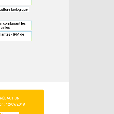
culture biologique
 en combinant les
rcelles
lantés - IPM de
 RÉDACTION
on :
12/09/2018