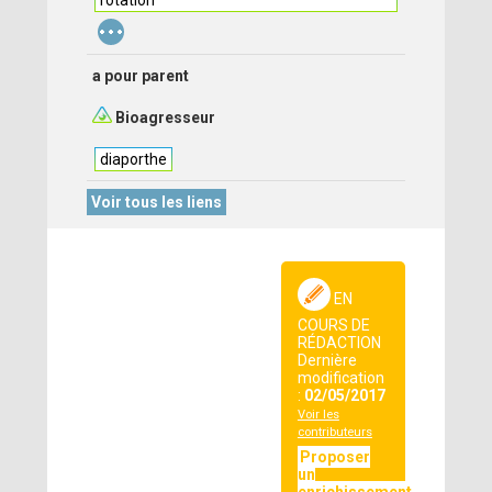
rotation
...
a pour parent
Bioagresseur
diaporthe
Voir tous les liens
EN
COURS DE
RÉDACTION
Dernière
modification
:
02/05/2017
Voir les
contributeurs
Proposer
un