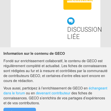
enrichissement
DISCUSSION
LIÉE
BIOAGRESSEUR
Information sur le contenu de GECO
Fondé sur enrichissement collaboratif, le contenu de GECO est
A compléter...
régulièrement complété et actualisé. Les fiches de connaissances
sont rédigées au fur et à mesure et contrôlées par la communauté
de contributeurs GECO, et certaines d’entre elles sont encore en
cours de rédaction.
A PROPOS DE GECO
AIDE
Vous aussi, participez à l’enrichissement de GECO en
échangeant
dans le forum
ou en
devenant contributeur
des fiches de
connaissances. GECO s’enrichira de vos partages d’expériences
et de vos contributions.
F.A.Q.
NOUS CONTACTER