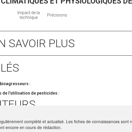
CLIMATIQUES ET PHYSIOLOGIQUES D
Impact de la
Précisions
technique
EN SAVOIR PLUS
CLÉS
bioagresseurs :
 de l'utilisation de pesticides :
UTEURS
S JORDAN
- ACTA
gulièrement complété et actualisé. Les fiches de connaissances sont ré
ion -
JORDAN.LE-BARS@ACTA.ASSO.FR
nt encore en cours de rédaction.