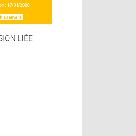
on :
17/01/2020
chissement
SION LIÉE