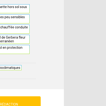
uette hors sol sous
mes peu sensibles
 chauffée conduite
l de Gerbera fleur
terranéen
l en protection
 bioclimatiques
 RÉDACTION