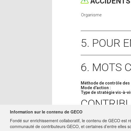
ACCIDENTS 
Organisme
5. POUR 
6. MOTS 
Méthode de contrôle des 
Mode d'action :
Type de stratégie vis-à-vis
CONTRIB
Information sur le contenu de GECO
LE BAR
17/01/2020
Fondé sur enrichissement collaboratif, le contenu de GECO est ré
charge-miss
communauté de contributeurs GECO, et certaines d’entre elles so