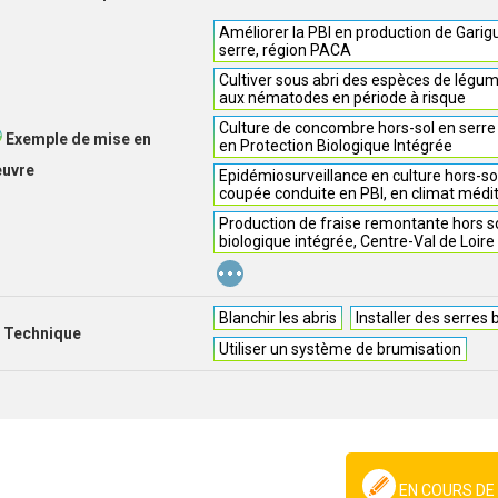
Améliorer la PBI en production de Garig
serre, région PACA
Cultiver sous abri des espèces de légu
aux nématodes en période à risque
Culture de concombre hors-sol en serre
Exemple de mise en
en Protection Biologique Intégrée
euvre
Epidémiosurveillance en culture hors-so
coupée conduite en PBI, en climat médi
Production de fraise remontante hors so
biologique intégrée, Centre-Val de Loire
...
Blanchir les abris
Installer des serres
Technique
Utiliser un système de brumisation
EN COURS DE