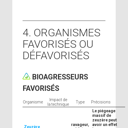
4. ORGANISMES
FAVORISÉS OU
DÉFAVORISÉS
BIOAGRESSEURS
FAVORISÉS
Impact de
Organisme
Type
Précisions
la technique
Le piégeage
massif de
zeuzère peut
ravageur,
avoir un effet
Zeuzère