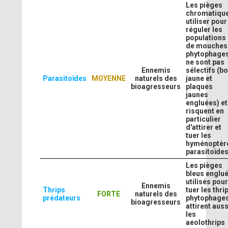
Les pièges
chromatiqu
utiliser pour
réguler les
populations
de mouches
phytophage
ne sont pas
Ennemis
sélectifs (bo
Parasitoïdes
MOYENNE
naturels des
jaune et
bioagresseurs
plaques
jaunes
engluées) et
risquent en
particulier
d'attirer et
tuer les
hyménoptèr
parasitoïdes
Les pièges
bleus englu
utilisés pou
Ennemis
Thrips
tuer les thri
FORTE
naturels des
prédateurs
phytophage
bioagresseurs
attirent auss
les
aeolothrips