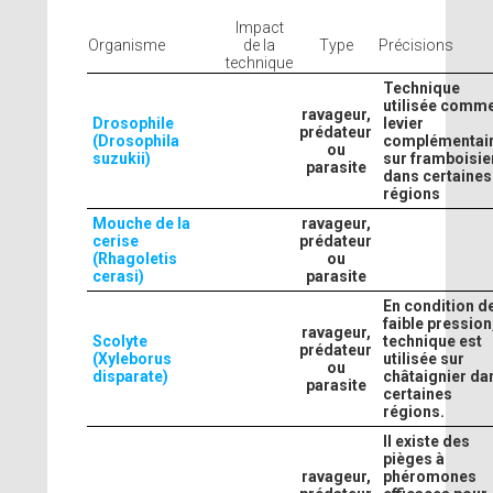
Impact
Organisme
de la
Type
Précisions
technique
Technique
utilisée comm
ravageur,
Drosophile
levier
prédateur
(Drosophila
complémentai
ou
suzukii)
sur framboisie
parasite
dans certaines
régions
Mouche de la
ravageur,
cerise
prédateur
(Rhagoletis
ou
cerasi)
parasite
En condition d
faible pression,
ravageur,
Scolyte
technique est
prédateur
(Xyleborus
utilisée sur
ou
disparate)
châtaignier da
parasite
certaines
régions.
Il existe des
pièges à
ravageur,
phéromones