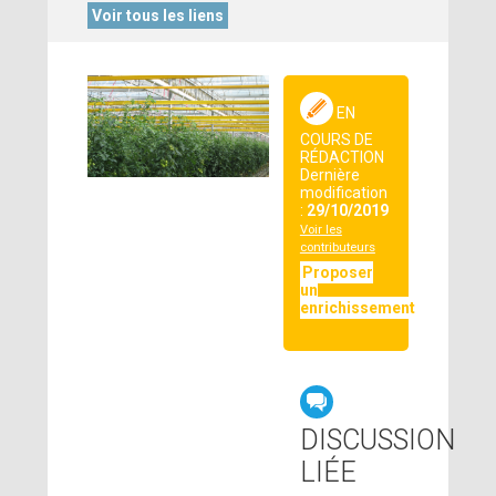
Voir tous les liens
EN
COURS DE
RÉDACTION
Dernière
modification
:
29/10/2019
Voir les
contributeurs
Proposer
un
enrichissement
DISCUSSION
LIÉE