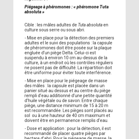
Piégeage à phéromones : « phéromone Tuta
absoluta »
Cible : les mâles adultes de
Tuta absoluta
en
culture sous serre ou sous abri.
- Mise en place pour la détection des premiers
adultes et le suivi des populations : la capsule
de phéromones doit être posée sur la plaque
engluée d’un piège Delta. Celui-ci est
suspendu à environ 10 cm au-dessus de la
culture, à un endroit où les contrôles réguliers
ne posent pas de difficulté. La répartition doit
être uniforme pour éviter toute interférence.
- Mise en place pour le piégeage de masse
des mâles : la capsule est placée dans un
panier situé au dessus et au centre du piège
rempli d’eau additionné d’une petite quantité
d’huile végétale ou de savon. Entre chaque
piège, une distance minimum de 15 à 20 m
est recommandée. Les pièges sont placés au
sol ou à une hauteur de 40 cm maximum et
doivent être en permanence remplis d’eau.
- Dose et application : pour la détection, il est
recommandé de placer quatre pièges par
hectare d’abri. Pour le piégeage de masse, la