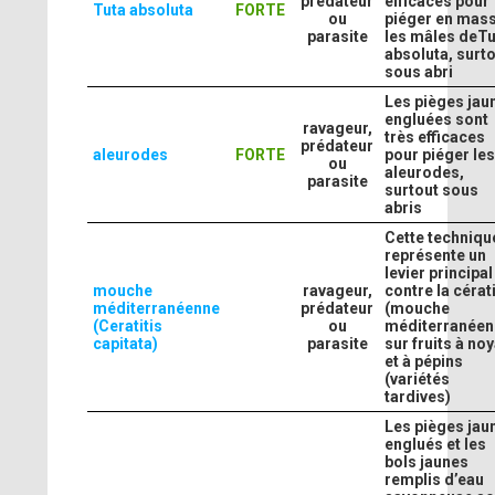
prédateur
efficaces pour
Tuta absoluta
FORTE
ou
piéger en mas
parasite
les mâles deTu
absoluta, surt
sous abri
Les pièges jau
engluées sont
ravageur,
très efficaces
prédateur
aleurodes
FORTE
pour piéger le
ou
aleurodes,
parasite
surtout sous
abris
Cette techniqu
représente un
levier principal
mouche
ravageur,
contre la cérat
méditerranéenne
prédateur
(mouche
(Ceratitis
ou
méditerranéen
capitata)
parasite
sur fruits à no
et à pépins
(variétés
tardives)
Les pièges jau
englués et les
bols jaunes
remplis d’eau