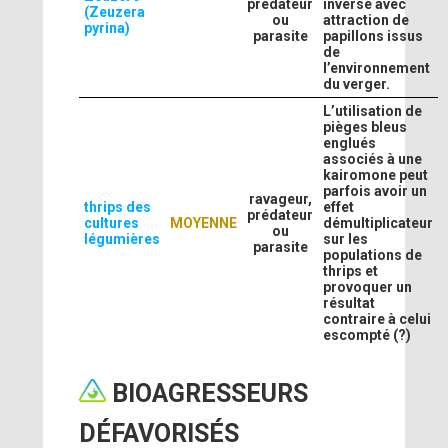
prédateur
inverse avec
(Zeuzera
ou
attraction de
pyrina)
parasite
papillons issus
de
l’environnement
du verger.
L’utilisation de
pièges bleus
englués
associés à une
kairomone peut
parfois avoir un
ravageur,
thrips des
effet
prédateur
cultures
MOYENNE
démultiplicateur
ou
légumières
sur les
parasite
populations de
thrips et
provoquer un
résultat
contraire à celui
escompté (?)
BIOAGRESSEURS
DÉFAVORISÉS