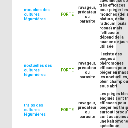
savonneuse so
très efficaces
ravageur,
mouches des
pour piéger le
prédateur
cultures
FORTE
mouches (deli
ou
légumières
platura, delia
parasite
radicum, psila
rosae) mais
l’efficacité
dépend de la
nuance de jaun
utilisée
Il existe des
pièges à
ravageur,
phéromones
noctuelles des
prédateur
efficaces pour
cultures
FORTE
ou
piéger en mas
légumières
parasite
les noctuellles
plein champ o
sous abri
Les pièges ble
englués sont t
ravageur,
efficaces pour
thrips des
prédateur
piéger les thrip
cultures
FORTE
ou
surtout lorsqu’
légumières
parasite
sont associés 
une kairomon
spécifique