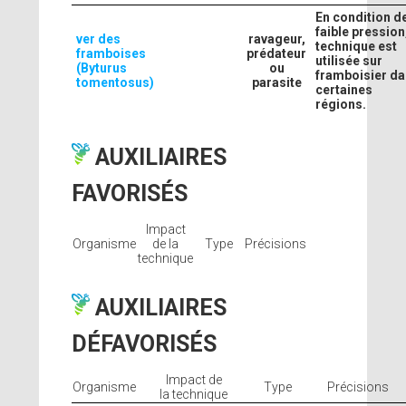
En condition d
faible pression,
ver des
ravageur,
technique est
framboises
prédateur
utilisée sur
(Byturus
ou
framboisier d
tomentosus)
parasite
certaines
régions.
AUXILIAIRES
FAVORISÉS
Impact
Organisme
de la
Type
Précisions
technique
AUXILIAIRES
DÉFAVORISÉS
Impact de
Organisme
Type
Précisions
la technique