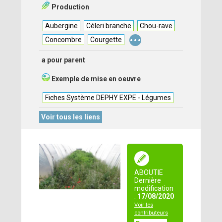
Production
Aubergine
Céleri branche
Chou-rave
...
Concombre
Courgette
a pour parent
Exemple de mise en oeuvre
Fiches Système DEPHY EXPE - Légumes
Voir tous les liens
ABOUTIE
Dernière
modification
:
17/08/2020
Voir les
contributeurs