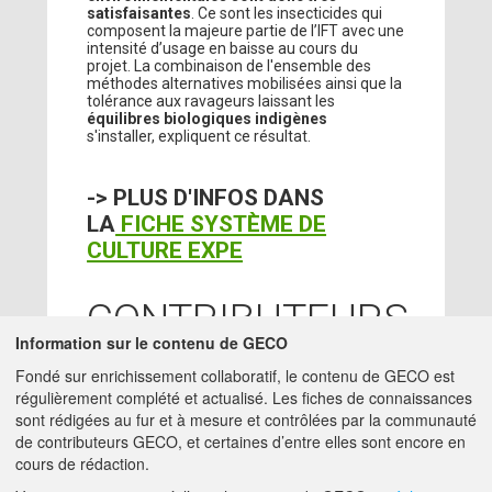
satisfaisantes
. Ce sont les insecticides qui
composent la majeure partie de l’IFT avec une
intensité d’usage en baisse au cours du
projet. La combinaison de l'ensemble des
méthodes alternatives mobilisées ainsi que la
tolérance aux ravageurs laissant les
équilibres biologiques indigènes
s'installer, expliquent ce résultat.
-> PLUS D'INFOS DANS
LA
FICHE SYSTÈME DE
CULTURE EXPE
CONTRIBUTEURS
Information sur le contenu de GECO
LE BARS JORDAN
-
17/08/2020
Fondé sur enrichissement collaboratif, le contenu de GECO est
ACTA
régulièrement complété et actualisé. Les fiches de connaissances
charge-mission -
JORDAN.LE-
sont rédigées au fur et à mesure et contrôlées par la communauté
BARS@ACTA.ASSO.FR
de contributeurs GECO, et certaines d’entre elles sont encore en
cours de rédaction.