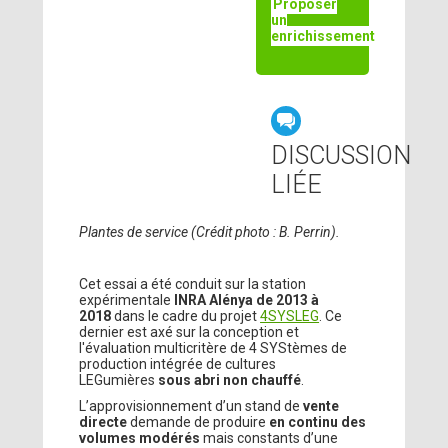
Proposer
un
enrichissement
DISCUSSION
LIÉE
Plantes de service (Crédit photo : B. Perrin).
Cet essai a été conduit sur la station
expérimentale
INRA Alénya de 2013 à
2018
dans le cadre du projet
4SYSLEG
. Ce
dernier est axé sur la conception et
l'évaluation multicritère de 4 SYStèmes de
production intégrée de cultures
LEGumières
sous abri non chauffé
.
L’approvisionnement d’un stand de
vente
directe
demande de produire
en continu des
volumes modérés
mais constants d’une