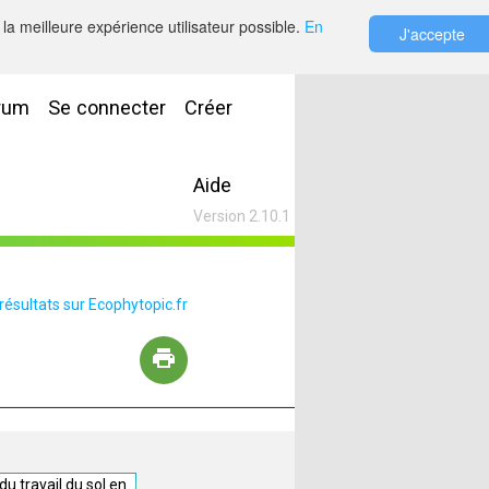
la meilleure expérience utilisateur possible.
En
J'accepte
rum
Se connecter
Créer
Aide
Version 2.10.1
 résultats sur Ecophytopic.fr
u travail du sol en