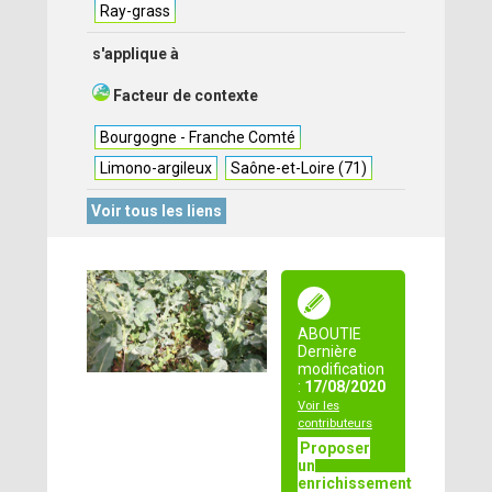
Ray-grass
s'applique à
Facteur de contexte
Bourgogne - Franche Comté
Limono-argileux
Saône-et-Loire (71)
Voir tous les liens
ABOUTIE
Dernière
modification
:
17/08/2020
Voir les
contributeurs
Proposer
un
enrichissement