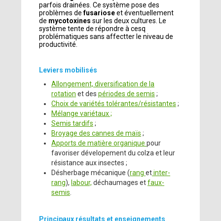
parfois drainées. Ce système pose des
problèmes de
fusariose
et éventuellement
de
mycotoxines
sur les deux cultures. Le
système tente de répondre à cesq
problématiques sans affectter le niveau de
productivité.
Leviers mobilisés
Allongement, diversification de la
rotation
et des
périodes de semis
;
Choix de variétés tolérantes/résistantes
;
Mélange variétaux ;
Semis tardifs
;
Broyage des cannes de maïs
;
Apports de matière organique
pour
favoriser dévelopement du colza et leur
résistance aux insectes ;
Désherbage mécanique (
rang
et
inter-
rang
),
labour,
déchaumages et
faux-
semis
.
Principaux résultats et enseignements