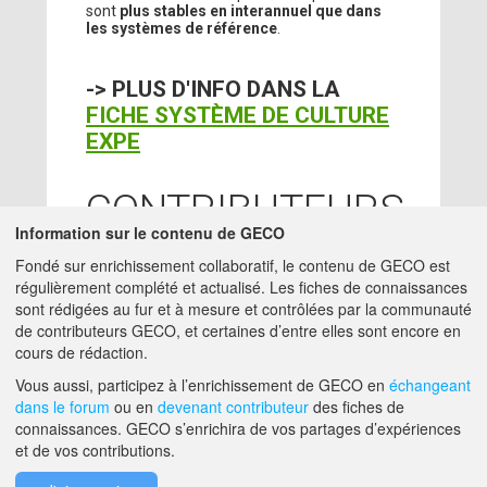
sont
plus stables en interannuel que dans
les systèmes de référence
.
-> PLUS D'INFO DANS LA
FICHE SYSTÈME DE CULTURE
EXPE
CONTRIBUTEURS
Information sur le contenu de GECO
LE BARS JORDAN
-
17/08/2020
Fondé sur enrichissement collaboratif, le contenu de GECO est
ACTA
régulièrement complété et actualisé. Les fiches de connaissances
charge-mission -
JORDAN.LE-
sont rédigées au fur et à mesure et contrôlées par la communauté
BARS@ACTA.ASSO.FR
de contributeurs GECO, et certaines d’entre elles sont encore en
cours de rédaction.
A PROPOS DE GECO
AIDE
Vous aussi, participez à l’enrichissement de GECO en
échangeant
dans le forum
ou en
devenant contributeur
des fiches de
connaissances. GECO s’enrichira de vos partages d’expériences
et de vos contributions.
F.A.Q.
NOUS CONTACTER