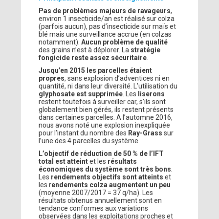
Pas de problèmes majeurs de ravageurs
,
environ 1 insecticide/an est réalisé sur colza
(parfois aucun), pas d’insecticide sur maïs et
blé mais une surveillance accrue (en colzas
notamment).
Aucun problème de qualité
des grains n’est à déplorer. La
stratégie
fongicide reste assez sécuritaire
.
Jusqu’en 2015 les parcelles étaient
propres
, sans explosion d’adventices ni en
quantité, ni dans leur diversité. L’utilisation du
glyphosate est supprimée
. Les
liserons
restent toutefois à surveiller car, s’ils sont
globalement bien gérés, ils restent présents
dans certaines parcelles. A l’automne 2016,
nous avons noté une explosion inexpliquée
pour l’instant du nombre des
Ray-Grass
sur
l’une des 4 parcelles du système.
L’objectif de réduction de 50 % de l’IFT
total est atteint
et les
résultats
économiques du système sont très bons
.
Les
rendements objectifs sont atteints
et
les r
endements colza augmentent un peu
(moyenne 2007/2017 = 37 q/ha). Les
résultats obtenus annuellement sont en
tendance conformes aux variations
observées dans les exploitations proches et