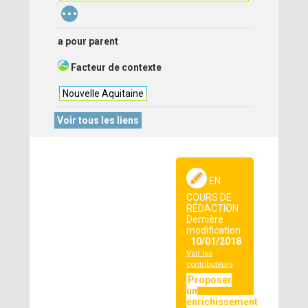
...
a pour parent
Facteur de contexte
Nouvelle Aquitaine
Voir tous les liens
EN
COURS DE
RÉDACTION
Dernière
modification
:
10/01/2018
Voir les
contributeurs
Proposer
un
enrichissement