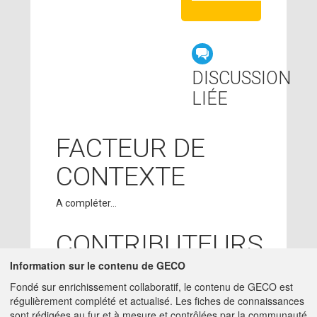
DISCUSSION
LIÉE
FACTEUR DE
CONTEXTE
A compléter...
CONTRIBUTEURS
Information sur le contenu de GECO
SUZANNE
10/01/2018
Fondé sur enrichissement collaboratif, le contenu de GECO est
BLOCAILLE
- ACTA
régulièrement complété et actualisé. Les fiches de connaissances
charge-etude -
sont rédigées au fur et à mesure et contrôlées par la communauté