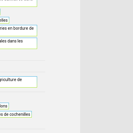
elles
ries en bordure de
les dans les
griculture de
llons
es de cochenilles