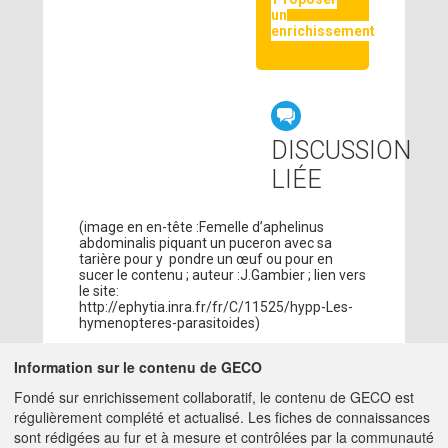
un
enrichissement
DISCUSSION
LIÉE
(image en en-tête :Femelle d’aphelinus
abdominalis piquant un puceron avec sa
tarière pour y pondre un œuf ou pour en
sucer le contenu ; auteur :J.Gambier ; lien vers
le site:
http://ephytia.inra.fr/fr/C/11525/hypp-Les-
hymenopteres-parasitoides)
Information sur le contenu de GECO
CONTRIBUTEURS
Fondé sur enrichissement collaboratif, le contenu de GECO est
régulièrement complété et actualisé. Les fiches de connaissances
ADMIN GECO
17/05/2018
sont rédigées au fur et à mesure et contrôlées par la communauté
MATTHIEU.HIRSCHY@ACTA.ASSO.FR