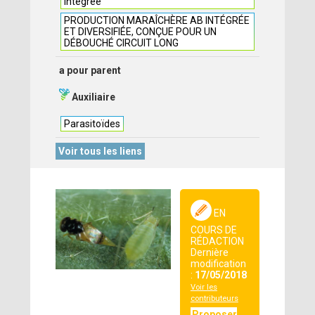
Intégrée
PRODUCTION MARAÎCHÈRE AB INTÉGRÉE
ET DIVERSIFIÉE, CONÇUE POUR UN
DÉBOUCHÉ CIRCUIT LONG
a pour parent
Auxiliaire
Parasitoïdes
Voir tous les liens
EN
COURS DE
RÉDACTION
Dernière
modification
:
17/05/2018
Voir les
contributeurs
Proposer