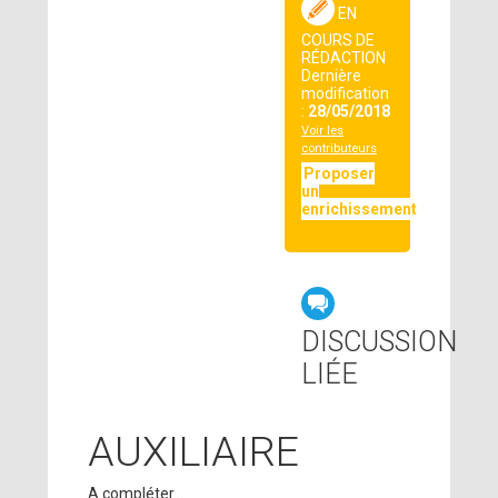
EN
COURS DE
RÉDACTION
Dernière
modification
:
28/05/2018
Voir les
contributeurs
Proposer
un
enrichissement
DISCUSSION
LIÉE
AUXILIAIRE
A compléter...