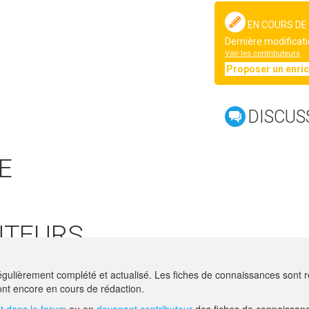
EN COURS DE
Dernière modificati
Voir les contributeurs
Proposer un enri
DISCUS
E
UTEURS
 GECO
gulièrement complété et actualisé. Les fiches de connaissances sont ré
HIRSCHY@ACTA.ASSO.FR
nt encore en cours de rédaction.