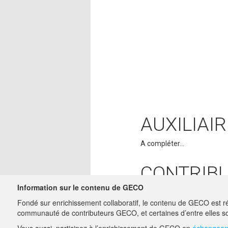
AUXILIAIR
A compléter...
CONTRIB
Information sur le contenu de GECO
ADMIN
28/05/2018
Fondé sur enrichissement collaboratif, le contenu de GECO est ré
MATTHIEU.
communauté de contributeurs GECO, et certaines d’entre elles so