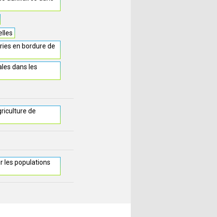
elles
ries en bordure de
les dans les
griculture de
r les populations