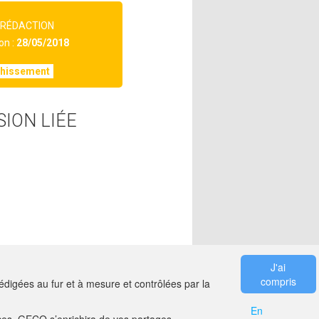
 RÉDACTION
on :
28/05/2018
chissement
SION LIÉE
J'ai
compris
digées au fur et à mesure et contrôlées par la
En