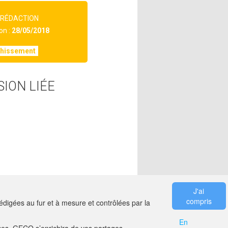
 RÉDACTION
on :
28/05/2018
chissement
SION LIÉE
J'ai
compris
digées au fur et à mesure et contrôlées par la
En