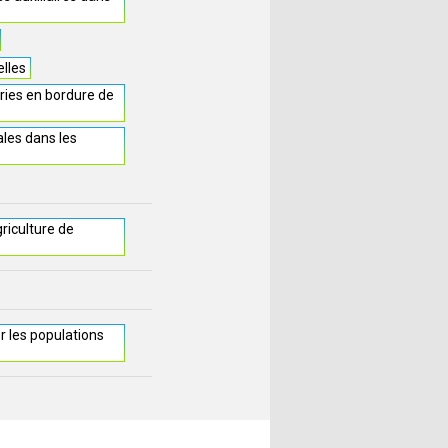
elles
ries en bordure de
les dans les
griculture de
r les populations