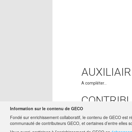
AUXILIAIR
A compléter...
CONTRIB
Information sur le contenu de GECO
ADMIN
28/05/2018
Fondé sur enrichissement collaboratif, le contenu de GECO est ré
MATTHIEU.
communauté de contributeurs GECO, et certaines d’entre elles so