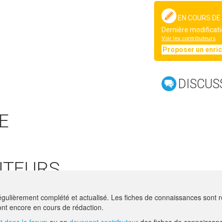
EN COURS DE
Dernière modificati
Voir les contributeurs
Proposer un enri
DISCUS
E
UTEURS
 GECO
gulièrement complété et actualisé. Les fiches de connaissances sont ré
HIRSCHY@ACTA.ASSO.FR
nt encore en cours de rédaction.