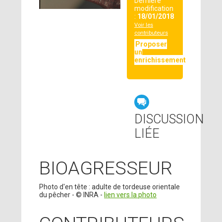
Dernière
modification
:
18/01/2018
Voir les
contributeurs
Proposer
un
enrichissement
DISCUSSION
LIÉE
BIOAGRESSEUR
Photo d'en tête : adulte de tordeuse orientale
du pêcher - © INRA -
lien vers la photo