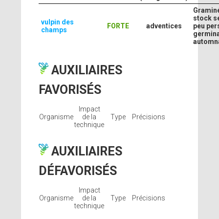
Gramin
stock s
vulpin des
FORTE
adventices
peu pers
champs
germina
automna
AUXILIAIRES
FAVORISÉS
Impact
Organisme
de la
Type
Précisions
technique
AUXILIAIRES
DÉFAVORISÉS
Impact
Organisme
de la
Type
Précisions
technique