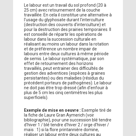
Le labour est un travail du sol profond (20 à
25 cm) avec retournement de la couche
travaillée. En cela il constitue une alternative à
l'usage du glyphosate durant l'interculture
(destruction des couverts d'interculture) et
pour la destruction des prairies temporaires. Il
est conseillé de répartir les opérations de
labour dans la succession culturale en
réalisant au moins un labour dans la rotation
et de préférence un nombre impair de
labours entre deux cultures à même période
de semis. Le labour systématique, par son
effet de retournement des horizons
travaillés, peut entrainer des difficultés de
gestion des adventices (espèces à graines
persistantes) ou des maladies (résidus du
précédent porteurs de pathogènes). Le labour
ne doit pas être trop dressé (afin d'enfouir à
plus de 5 cm les cinq centimètres les plus
superficiels).
Exemple de mise en oeuvre :
Exemple tiré de
la fiche de Laure Gran Aymerich (voir
bibliographie), pour une succession blé tendre
d'hiver 1 / blé tendre d'hiver 2 / orge d'hiver /
maïs : 1) si la flore printannière domine,
réaliser un labour entre deux cultures au