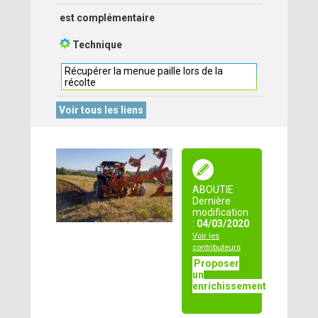
est complémentaire
Technique
Récupérer la menue paille lors de la
récolte
Voir tous les liens
ABOUTIE
Dernière
modification
:
04/03/2020
Voir les
contributeurs
Proposer
un
enrichissement