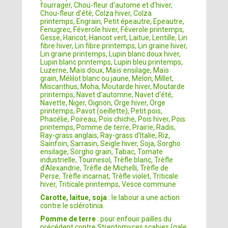
fourrager, Chou-fleur d'autome et d'hiver,
Chou-fleur d'été, Colza hiver, Colza
printemps, Engrain, Petit épeautre, Epeautre,
Fenugrec, Féverole hiver, Féverole printemps,
Gesse, Haricot, Haricot vert, Laitue, Lentille, Lin
fibre hiver, Lin fibre printemps, Lin graine hiver,
Lin graine printemps, Lupin blanc doux hiver,
Lupin blanc printemps, Lupin bleu printemps,
Luzerne, Maïs doux, Maïs ensilage, Maïs
grain, Mélilot blanc ou jaune, Melon, Millet,
Miscanthus, Moha, Moutarde hiver, Moutarde
printemps, Navet d'automne, Navet d'été,
Navette, Niger, Oignon, Orge hiver, Orge
printemps, Pavot (oeillette), Petit pois,
Phacélie, Poireau, Pois chiche, Pois hiver, Pois
printemps, Pomme de terre, Prairie, Radis,
Ray-grass anglais, Ray-grass d'Italie, Riz,
Sainfoin, Sarrasin, Seigle hiver, Soja, Sorgho
ensilage, Sorgho grain, Tabac, Tomate
industrielle, Tournesol, Trèfle blanc, Trèfle
d'Alexandrie, Trèfle de Michelli, Trèfle de
Perse, Trèfle incarnat, Trèfle violet, Triticale
hiver, Triticale printemps, Vesce commune
Carotte, laitue, soja
: le labour a une action
contre le sclérotinia.
Pomme de terre
: pour enfouir pailles du
précédent contre Streptomyces scabies (gale