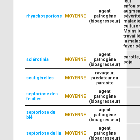
leur
enfoui
agent
augment
rhynchosporiose
MOYENNE
pathogène
sévérit
(bioagresseur)
maladie
culture 
Moins le
travaill
la mala
favoris
agent
carotte,
sclérotinia
MOYENNE
pathogène
soja
(bioagresseur)
ravageur,
scutigérelles
MOYENNE
prédateur ou
parasite
agent
septoriose des
MOYENNE
pathogène
feuilles
(bioagresseur)
agent
septoriose du
MOYENNE
pathogène
blé
(bioagresseur)
agent
septoriose du lin
MOYENNE
pathogène
(bioagresseur)