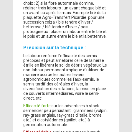
choix ; 2) si la flore automnale domine,
réaliser trois labours : un avant chaque blé et
un avant ou après le maïs. Exemple tiré de la
plaquette Agro-Transfert Picardie pour une
succession colza / blé tendre d'hiver /
betterave / blé tendre d'hiver / pois
protéagineux : placer un labour entre le blé et
le pois et un autre entre le blé et la betterave.
Précision sur la technique :
Le labour renforce l'efficacité des semis
précoces et peut améliorer celle de la herse
étrille en libérant le sol de débris végétaux. Le
non-labour permanent implique d'utiliser de
manière accrue les autres leviers
agronomiques comme les faux-semis, le
semis tardif des céréales d'hiver, la
diversification des rotations, la mise en place
de couverts intermédiaires, voire le semi-
direct, etc.
Efficacité forte
sur les adventices à stock
semencier peu persistant : graminées (vulpin,
ray-grass anglais, ray-grass d'Italie, brome,
etc.) et dicotylédones (gaillet, etc.) à
germination automnale.