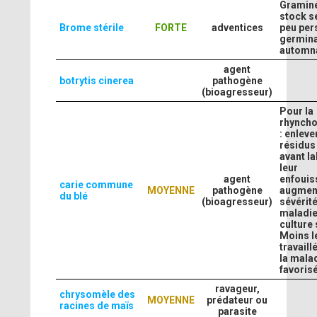
Gramin
stock s
Brome stérile
FORTE
adventices
peu pers
germina
automna
agent
botrytis cinerea
pathogène
(bioagresseur)
Pour la
rhynch
: enleve
résidus
avant l
leur
agent
enfoui
carie commune
MOYENNE
pathogène
augment
du blé
(bioagresseur)
sévérit
maladie
culture 
Moins le
travaill
la mala
favoris
ravageur,
chrysomèle des
MOYENNE
prédateur ou
racines de maïs
parasite