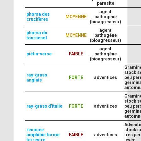
parasite
agent
phoma des
MOYENNE
pathogène
crucifères
(bioagresseur)
agent
phoma du
MOYENNE
pathogène
tournesol
(bioagresseur)
agent
piétin-verse
FAIBLE
pathogène
(bioagresseur)
Gramin
stock s
ray-grass
FORTE
adventices
peu pers
anglais
germina
automna
Gramin
stock s
ray-grass d'italie
FORTE
adventices
peu pers
germina
automna
Adventi
renouée
stock s
amphibie forme
FAIBLE
adventices
très per
terrestre
levée