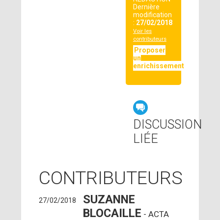
Dernière
modification
:
27/02/2018
Voir les
contributeurs
Proposer
un
enrichissement
DISCUSSION
LIÉE
CONTRIBUTEURS
SUZANNE
27/02/2018
BLOCAILLE
- ACTA