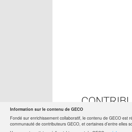
CONTRIB
Information sur le contenu de GECO
SUZANN
23/02/2018
Fondé sur enrichissement collaboratif, le contenu de GECO est ré
charge-etud
communauté de contributeurs GECO, et certaines d’entre elles so