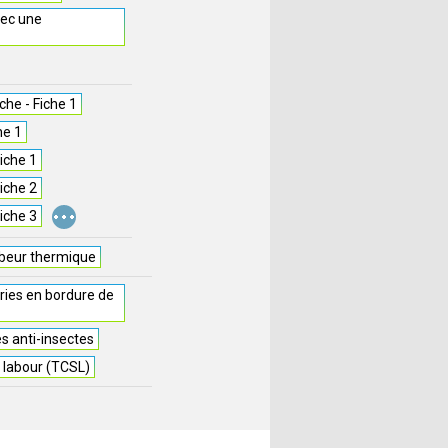
vec une
he - Fiche 1
he 1
iche 1
iche 2
...
iche 3
beur thermique
ries en bordure de
es anti-insectes
s labour (TCSL)