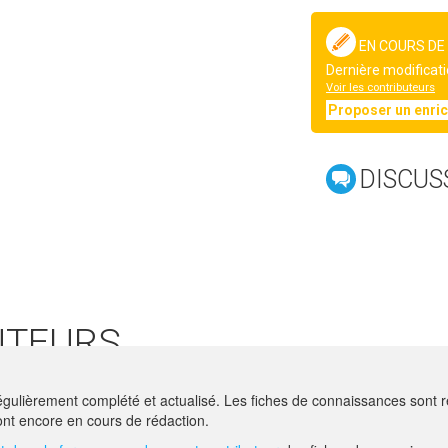
EN COURS DE
Dernière modificati
Voir les contributeurs
Proposer un enri
DISCUS
UTEURS
E BLOCAILLE
- ACTA
gulièrement complété et actualisé. Les fiches de connaissances sont ré
e -
SUZANNE.BLOCAILLE@ACTA.ASSO.FR
nt encore en cours de rédaction.