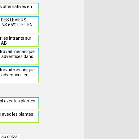
s alternatives en
 DES LEVIERS
NS 65% L’IFT EN
les intrants sur
n AB
 travail mécanique
s adventices dans
 travail mécanique
s adventices en
sol avec les plantes
s avec les plantes
s au colza