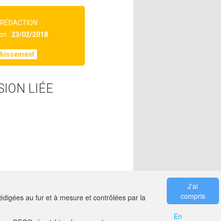
 RÉDACTION
on :
23/02/2018
chissement
SION LIÉE
J'ai
compris
digées au fur et à mesure et contrôlées par la
En