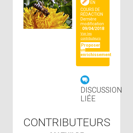
EN
COURS DE
RÉDACTION
Dernière
modification
:
09/04/2018
Voir les
contributeurs
Proposer
un
enrichissement
DISCUSSION
LIÉE
CONTRIBUTEURS