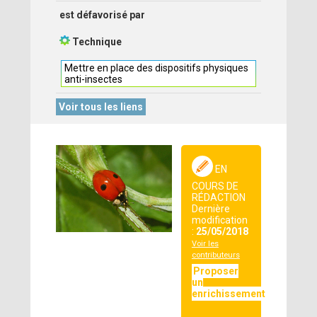
est défavorisé par
Technique
Mettre en place des dispositifs physiques
anti-insectes
Voir tous les liens
EN
COURS DE
RÉDACTION
Dernière
modification
:
25/05/2018
Voir les
contributeurs
Proposer
un
enrichissement