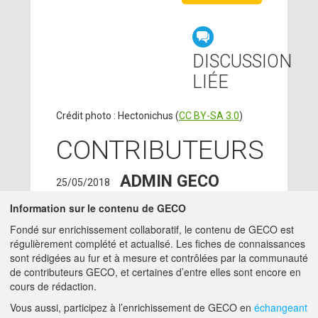
DISCUSSION
LIÉE
Crédit photo : Hectonichus (
CC BY-SA 3.0
)
CONTRIBUTEURS
ADMIN GECO
25/05/2018
MATTHIEU.HIRSCHY@ACTA.ASSO.FR
Information sur le contenu de GECO
SYLVIE COLLEU
-
13/12/2017
Fondé sur enrichissement collaboratif, le contenu de GECO est
INRA
régulièrement complété et actualisé. Les fiches de connaissances
ingenieur -
sont rédigées au fur et à mesure et contrôlées par la communauté
SYLVIE.COLLEU@INRA.FR
de contributeurs GECO, et certaines d’entre elles sont encore en
cours de rédaction.
A PROPOS DE GECO
AIDE
Vous aussi, participez à l’enrichissement de GECO en
échangeant