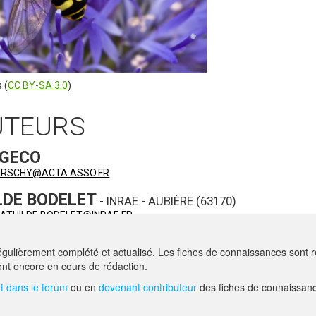
 (
CC BY-SA 3.0
)
UTEURS
 GECO
HIRSCHY@ACTA.ASSO.FR
LDE BODELET
- INRAE - AUBIÈRE (63170)
ATHILDE.BODELET@INRAE.FR
EVEAU
- IRSTEA - CLERMONT-FERRAND (63000)
gulièrement complété et actualisé. Les fiches de connaissances sont ré
OLA.LEVEAU@IRSTEA.FR
nt encore en cours de rédaction.
 dans le forum
ou en
devenant contributeur
des fiches de connaissanc
AIDE
F.A.Q.
NOUS CONTACT