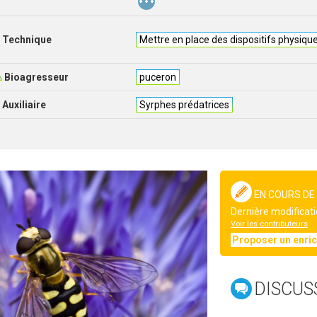
Technique
Mettre en place des dispositifs physiqu
Bioagresseur
puceron
Auxiliaire
Syrphes prédatrices
EN COURS DE
Dernière modificati
Voir les contributeurs
Proposer un enri
DISCUS