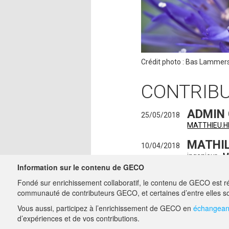
Crédit photo : Bas Lammers
CONTRIB
ADMIN
25/05/2018
MATTHIEU.
MATHI
10/04/2018
ingenieur -
M
Information sur le contenu de GECO
LOLA L
25/08/2017
Fondé sur enrichissement collaboratif, le contenu de GECO est ré
ingenieur -
L
communauté de contributeurs GECO, et certaines d’entre elles so
Vous aussi, participez à l’enrichissement de GECO en
échangeant
A PROPOS DE GECO
d’expériences et de vos contributions.