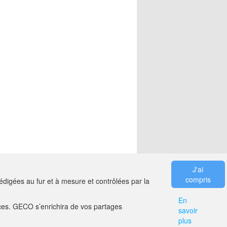
J'ai
compris
digées au fur et à mesure et contrôlées par la
En
es. GECO s’enrichira de vos partages
savoir
ER
MENTIONS LÉGALES
plus