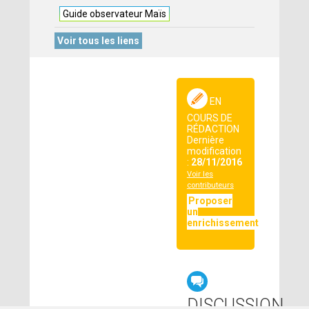
Guide observateur Maïs
Voir tous les liens
EN
COURS DE
RÉDACTION
Dernière
modification
:
28/11/2016
Voir les
contributeurs
Proposer
un
enrichissement
DISCUSSION