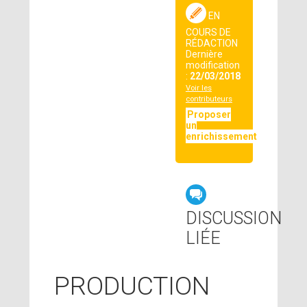
EN
COURS DE
RÉDACTION
Dernière
modification
:
22/03/2018
Voir les
contributeurs
Proposer
un
enrichissement
DISCUSSION
LIÉE
PRODUCTION