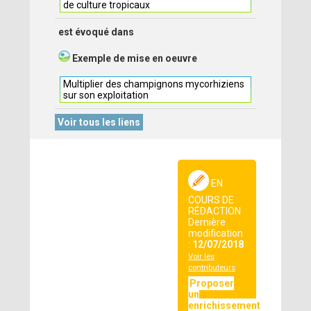
de culture tropicaux
est évoqué dans
Exemple de mise en oeuvre
Multiplier des champignons mycorhiziens
sur son exploitation
Voir tous les liens
EN
COURS DE
RÉDACTION
Dernière
modification
:
12/07/2018
Voir les
contributeurs
Proposer
un
enrichissement