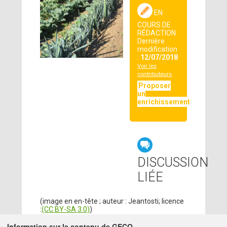
EN
COURS DE
RÉDACTION
Dernière
modification
:
12/07/2018
Voir les
contributeurs
Proposer
un
enrichissement
DISCUSSION
LIÉE
(image en en-tête ; auteur : Jeantosti; licence
:
(CC BY-SA 3.0)
)
Information sur le contenu de GECO