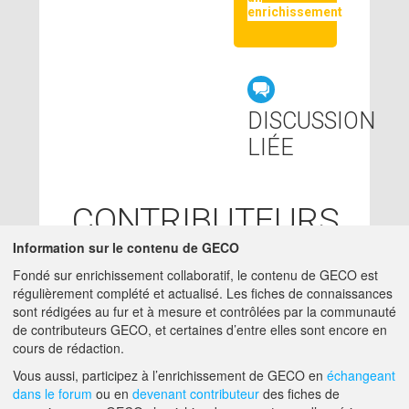
enrichissement
DISCUSSION
LIÉE
CONTRIBUTEURS
Information sur le contenu de GECO
SUZANNE
11/09/2017
Fondé sur enrichissement collaboratif, le contenu de GECO est
BLOCAILLE
- ACTA
régulièrement complété et actualisé. Les fiches de connaissances
charge-etude -
sont rédigées au fur et à mesure et contrôlées par la communauté
SUZANNE.BLOCAILLE@ACTA.ASSO.FR
de contributeurs GECO, et certaines d’entre elles sont encore en
cours de rédaction.
A PROPOS DE GECO
AIDE
Vous aussi, participez à l’enrichissement de GECO en
échangeant
dans le forum
ou en
devenant contributeur
des fiches de