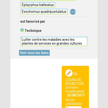
Episyrphus balteatus
...
Exochomus quadripustulatus
est favorisé par
Technique
Lutter contre les maladies avec les
plantes de services en grandes cultures
Voir tous les liens
EN
COURS DE
RÉDACTION
Dernière
modification
:
25/08/2017
Voir les
contributeurs