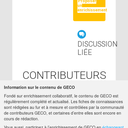
Proposer
un
enrichissement
DISCUSSION
LIÉE
CONTRIBUTEURS
LOLA LEVEAU
Information sur le contenu de GECO
-
25/08/2017
IRSTEA - CLERMONT-
Fondé sur enrichissement collaboratif, le contenu de GECO est
FERRAND (63000)
régulièrement complété et actualisé. Les fiches de connaissances
ingenieur -
sont rédigées au fur et à mesure et contrôlées par la communauté
LOLA.LEVEAU@IRSTEA.FR
de contributeurs GECO, et certaines d’entre elles sont encore en
cours de rédaction.
A PROPOS DE GECO
AIDE
Vous aussi, participez à l’enrichissement de GECO en
échangeant