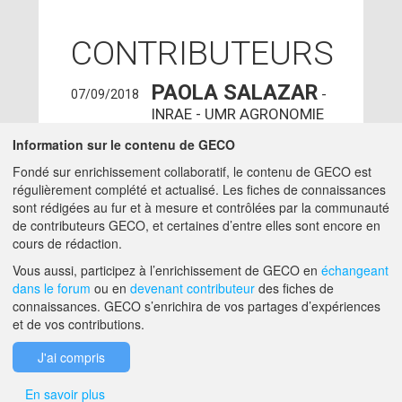
CONTRIBUTEURS
PAOLA SALAZAR
-
07/09/2018
INRAE - UMR AGRONOMIE
- PALAISEAU (91120)
Information sur le contenu de GECO
ingenieur -
PAOLA.SALAZAR@INRAE.FR
Fondé sur enrichissement collaboratif, le contenu de GECO est
régulièrement complété et actualisé. Les fiches de connaissances
ADMIN GECO
12/07/2018
sont rédigées au fur et à mesure et contrôlées par la communauté
MATTHIEU.HIRSCHY@ACTA.ASSO.FR
de contributeurs GECO, et certaines d’entre elles sont encore en
cours de rédaction.
A PROPOS DE GECO
AIDE
Vous aussi, participez à l’enrichissement de GECO en
échangeant
dans le forum
ou en
devenant contributeur
des fiches de
connaissances. GECO s’enrichira de vos partages d’expériences
et de vos contributions.
F.A.Q.
NOUS CONTACTER
J'ai compris
MENTIONS LÉGALES
En savoir plus