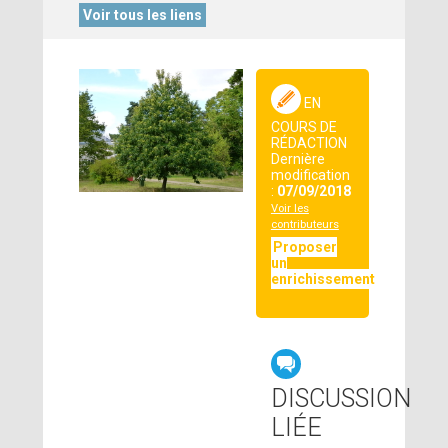
Voir tous les liens
EN
COURS DE
RÉDACTION
Dernière
modification
:
07/09/2018
Voir les
contributeurs
Proposer
un
enrichissement
DISCUSSION
LIÉE