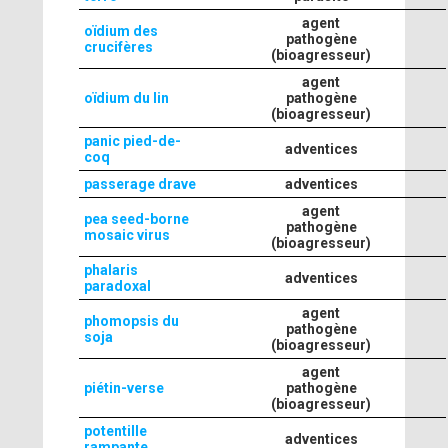
agent
oïdium des
pathogène
crucifères
(bioagresseur)
agent
oïdium du lin
pathogène
(bioagresseur)
panic pied-de-
adventices
coq
passerage drave
adventices
agent
pea seed-borne
pathogène
mosaic virus
(bioagresseur)
phalaris
adventices
paradoxal
agent
phomopsis du
pathogène
soja
(bioagresseur)
agent
piétin-verse
pathogène
(bioagresseur)
potentille
adventices
rampante