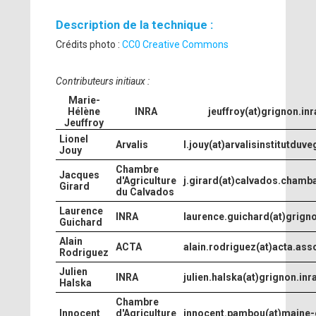
Description de la technique :
Crédits photo :
CC0 Creative Commons
Contributeurs initiaux :
Marie-
Hélène
INRA
jeuffroy(at)grignon.inr
Jeuffroy
Lionel
Arvalis
l.jouy(at)arvalisinstitutduve
Jouy
Chambre
Jacques
d'Agriculture
j.girard(at)calvados.chamba
Girard
du Calvados
Laurence
INRA
laurence.guichard(at)grigno
Guichard
Alain
ACTA
alain.rodriguez(at)acta.asso
Rodriguez
Julien
INRA
julien.halska(at)grignon.inra
Halska
Chambre
Innocent
d'Agriculture
innocent.pambou(at)maine-