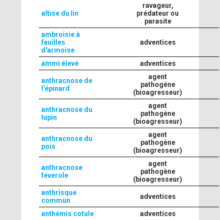
ravageur,
altise du lin
prédateur ou
parasite
ambroisie à
feuilles
adventices
d'armoise
ammi élevé
adventices
agent
anthracnose de
pathogène
l'épinard
(bioagresseur)
agent
anthracnose du
pathogène
lupin
(bioagresseur)
agent
anthracnose du
pathogène
pois
(bioagresseur)
agent
anthracnose
pathogène
féverole
(bioagresseur)
anthrisque
adventices
commun
anthémis cotule
adventices