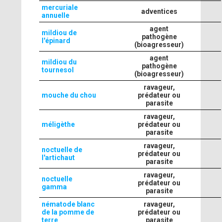
mercuriale
adventices
annuelle
agent
mildiou de
pathogène
l'épinard
(bioagresseur)
agent
mildiou du
pathogène
tournesol
(bioagresseur)
ravageur,
mouche du chou
prédateur ou
parasite
ravageur,
méligèthe
prédateur ou
parasite
ravageur,
noctuelle de
prédateur ou
l'artichaut
parasite
ravageur,
noctuelle
prédateur ou
gamma
parasite
nématode blanc
ravageur,
de la pomme de
prédateur ou
terre
parasite