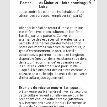
Pambou
du Maine-et-
loire.chambagri.fr
Loire
Lutte contre les courriers indésirables : Pour
utiliser ces adresses, remplacer (at) par @
Allonger le délai de retour d'une culture sur
elle-même (voire des cultures de la même
famille) sur une parcelle. Cultiver en
alternance des espèces différentes sur une
parcelle. Alterner les plantes hôtes et non
hôtes des mêmes maladies ou ravageurs, le
type d'enracinement, le port, la famille
botanique, la gamme herbicide et fongicide
disponible (gestion de la résistance)... Le délai
de retour "recommandé" est variable selon
les cultures : entre 2 à 3 ans pour un blé,
jusqu'à 4 à 6 ans pour des cultures comme le
colza, le pois ou le soja. Le choix des couverts
d'interculture joue également.
Exemple de mise en oeuvre :
Le risque de
piétin-verse sur blé tendre d'hiver est accru si
cette culture revient sur elle-même ou si le
précédent est une autre céréale (attention
aux interactions avec le labour). De même, le
risque de fusariose sur blé est augmenté