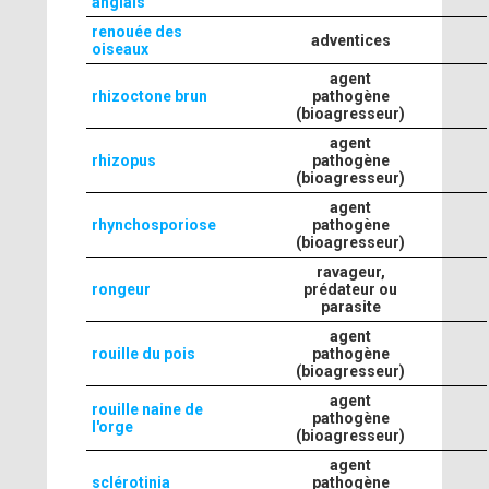
anglais
renouée des
adventices
oiseaux
agent
rhizoctone brun
pathogène
(bioagresseur)
agent
rhizopus
pathogène
(bioagresseur)
agent
rhynchosporiose
pathogène
(bioagresseur)
ravageur,
rongeur
prédateur ou
parasite
agent
rouille du pois
pathogène
(bioagresseur)
agent
rouille naine de
pathogène
l'orge
(bioagresseur)
agent
sclérotinia
pathogène