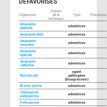
DÉFAVORISÉS
Impact
Organisme
de la
Type
Précisions
technique
Amarante
adventices
blanche
Amarante blite
adventices
Amarante
adventices
couchée
Amarante
adventices
hybride
Amarante
adventices
réfléchie
agent
Botrytis alii
pathogène
(bioagresseur)
Brome stérile
adventices
Chénopode
adventices
polysperme
Folle avoine
adventices