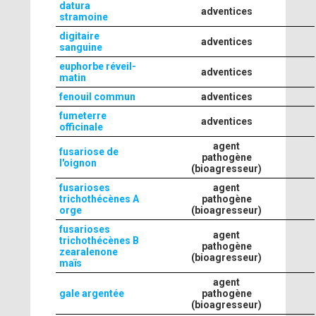
datura
adventices
stramoine
digitaire
adventices
sanguine
euphorbe réveil-
adventices
matin
fenouil commun
adventices
fumeterre
adventices
officinale
agent
fusariose de
pathogène
l'oignon
(bioagresseur)
fusarioses
agent
trichothécènes A
pathogène
orge
(bioagresseur)
fusarioses
agent
trichothécènes B
pathogène
zearalenone
(bioagresseur)
maïs
agent
gale argentée
pathogène
(bioagresseur)