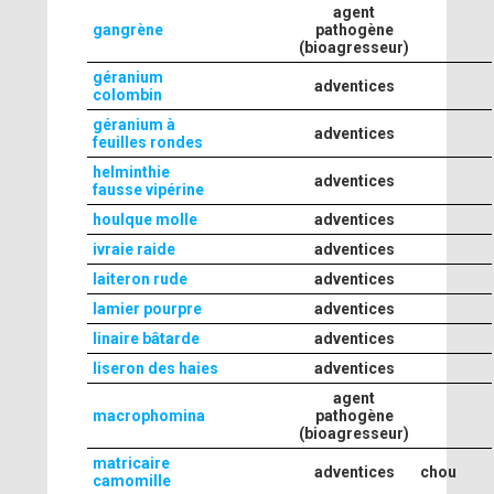
agent
gangrène
pathogène
(bioagresseur)
géranium
adventices
colombin
géranium à
adventices
feuilles rondes
helminthie
adventices
fausse vipérine
houlque molle
adventices
ivraie raide
adventices
laiteron rude
adventices
lamier pourpre
adventices
linaire bâtarde
adventices
liseron des haies
adventices
agent
macrophomina
pathogène
(bioagresseur)
matricaire
adventices
chou
camomille