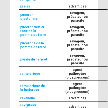
prêles
adventices
ravageur,
puceron
prédateur ou
d’automne
parasite
puceron vert et
ravageur,
rose de la
prédateur ou
pomme de terre
parasite
ravageur,
pucerons de la
prédateur ou
pomme de terre
parasite
ravageur,
pyrale du haricot
prédateur ou
parasite
agent
ramulariose
pathogène
(bioagresseur)
agent
ramulariose de
pathogène
la betterave
(bioagresseur)
ravenelle
adventices
ray-grass
adventices