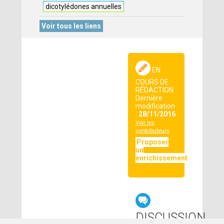
dicotylédones annuelles
Voir tous les liens
EN
COURS DE
RÉDACTION
Dernière
modification
:
28/11/2016
Voir les
contributeurs
Proposer
un
enrichissement
DISCUSSION