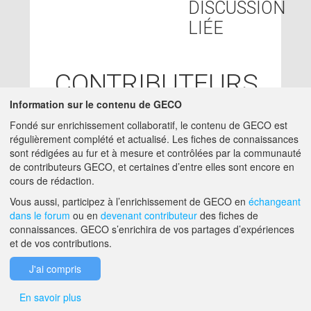
DISCUSSION
LIÉE
CONTRIBUTEURS
Information sur le contenu de GECO
SUZANNE
27/02/2018
Fondé sur enrichissement collaboratif, le contenu de GECO est
BLOCAILLE
- ACTA
régulièrement complété et actualisé. Les fiches de connaissances
charge-etude -
sont rédigées au fur et à mesure et contrôlées par la communauté
SUZANNE.BLOCAILLE@ACTA.ASSO.FR
de contributeurs GECO, et certaines d’entre elles sont encore en
cours de rédaction.
A PROPOS DE GECO
AIDE
Vous aussi, participez à l’enrichissement de GECO en
échangeant
dans le forum
ou en
devenant contributeur
des fiches de
connaissances. GECO s’enrichira de vos partages d’expériences
et de vos contributions.
F.A.Q.
NOUS CONTACTER
J'ai compris
MENTIONS LÉGALES
En savoir plus