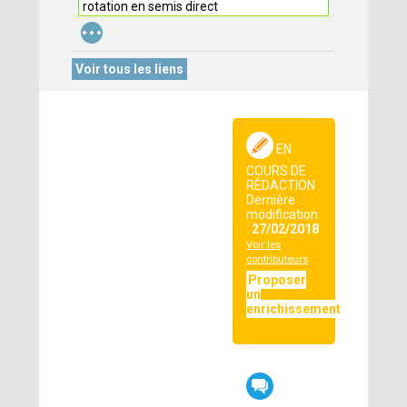
rotation en semis direct
...
Voir tous les liens
EN
COURS DE
RÉDACTION
Dernière
modification
:
27/02/2018
Voir les
contributeurs
Proposer
un
enrichissement