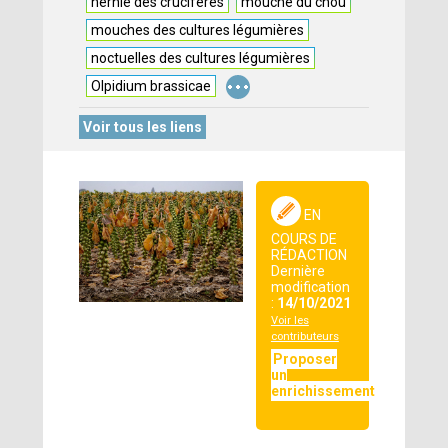
hernie des crucifères
mouche du chou
mouches des cultures légumières
noctuelles des cultures légumières
...
Olpidium brassicae
Voir tous les liens
EN
COURS DE
RÉDACTION
Dernière
modification
:
14/10/2021
Voir les
contributeurs
Proposer
un
enrichissement