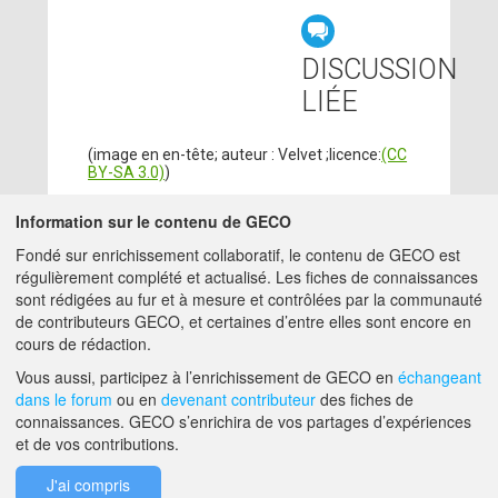
DISCUSSION
LIÉE
(image en en-tête; auteur : Velvet ;licence:
(CC
BY-SA 3.0)
)
Information sur le contenu de GECO
CONTRIBUTEURS
Fondé sur enrichissement collaboratif, le contenu de GECO est
régulièrement complété et actualisé. Les fiches de connaissances
ADMIN GECO
14/10/2021
sont rédigées au fur et à mesure et contrôlées par la communauté
MATTHIEU.HIRSCHY@ACTA.ASSO.FR
de contributeurs GECO, et certaines d’entre elles sont encore en
cours de rédaction.
A PROPOS DE GECO
AIDE
Vous aussi, participez à l’enrichissement de GECO en
échangeant
dans le forum
ou en
devenant contributeur
des fiches de
connaissances. GECO s’enrichira de vos partages d’expériences
et de vos contributions.
F.A.Q.
NOUS CONTACTER
J'ai compris