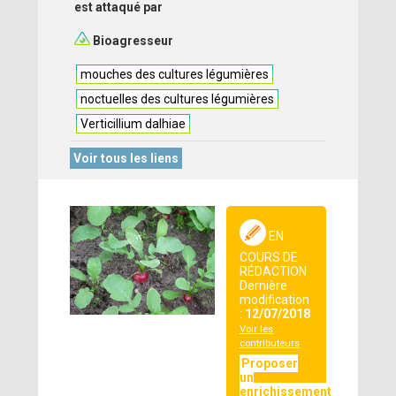
est attaqué par
Bioagresseur
mouches des cultures légumières
noctuelles des cultures légumières
Verticillium dalhiae
Voir tous les liens
EN
COURS DE
RÉDACTION
Dernière
modification
:
12/07/2018
Voir les
contributeurs
Proposer
un
enrichissement