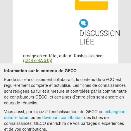
DISCUSSION
LIÉE
(image en en-tête ; auteur : Rasbak; licence :
(CC BY-SA 3.0)
)
Information sur le contenu de GECO
CONTRIBUTEURS
Fondé sur enrichissement collaboratif, le contenu de GECO est
régulièrement complété et actualisé. Les fiches de connaissances
ADMIN GECO
12/07/2018
sont rédigées au fur et à mesure et contrôlées par la communauté
MATTHIEU.HIRSCHY@ACTA.ASSO.FR
de contributeurs GECO, et certaines d’entre elles sont encore en
cours de rédaction.
A PROPOS DE GECO
AIDE
Vous aussi, participez à l’enrichissement de GECO en
échangeant
dans le forum
ou en
devenant contributeur
des fiches de
connaissances. GECO s’enrichira de vos partages d’expériences
et de vos contributions.
F.A.Q.
NOUS CONTACTER