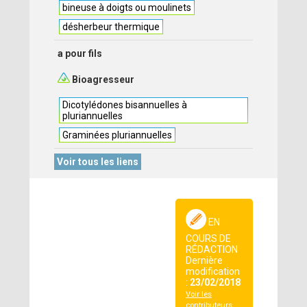
bineuse à doigts ou moulinets
désherbeur thermique
a pour fils
Bioagresseur
Dicotylédones bisannuelles à
pluriannuelles
Graminées pluriannuelles
Voir tous les liens
EN
COURS DE
RÉDACTION
Dernière
modification
:
23/02/2018
Voir les
contributeurs