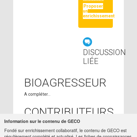
Proposer
un
enrichissement
DISCUSSION
LIÉE
BIOAGRESSEUR
A compléter...
CONTRIBUTEURS
Information sur le contenu de GECO
SUZANNE
23/02/2018
Fondé sur enrichissement collaboratif, le contenu de GECO est
BLOCAILLE
- ACTA
régulièrement complété et actualisé. Les fiches de connaissances