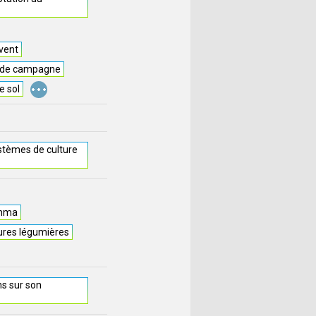
 vent
rs de campagne
...
e sol
ystèmes de culture
amma
tures légumières
s sur son