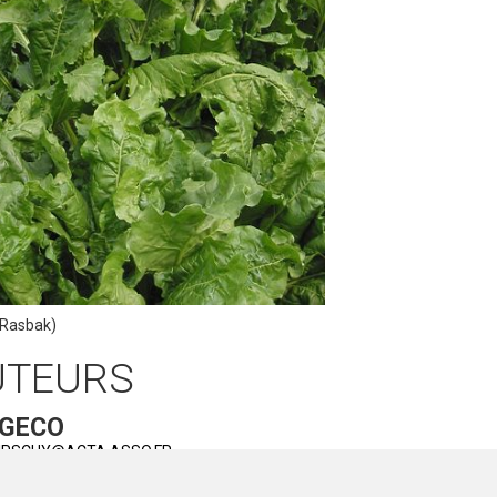
: Rasbak)
UTEURS
 GECO
HIRSCHY@ACTA.ASSO.FR
E BLOCAILLE
- ACTA