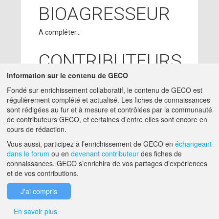
BIOAGRESSEUR
A compléter...
CONTRIBUTEURS
Information sur le contenu de GECO
SUZANNE
22/02/2018
Fondé sur enrichissement collaboratif, le contenu de GECO est
BLOCAILLE
- ACTA
régulièrement complété et actualisé. Les fiches de connaissances
charge-etude -
sont rédigées au fur et à mesure et contrôlées par la communauté
SUZANNE.BLOCAILLE@ACTA.ASSO.FR
de contributeurs GECO, et certaines d’entre elles sont encore en
cours de rédaction.
A PROPOS DE GECO
AIDE
Vous aussi, participez à l’enrichissement de GECO en
échangeant
dans le forum
ou en
devenant contributeur
des fiches de
connaissances. GECO s’enrichira de vos partages d’expériences
et de vos contributions.
F.A.Q.
NOUS CONTACTER
J'ai compris
MENTIONS LÉGALES
En savoir plus