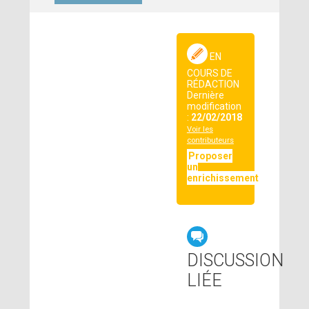
EN
COURS DE
RÉDACTION
Dernière
modification
:
22/02/2018
Voir les
contributeurs
Proposer
un
enrichissement
DISCUSSION
LIÉE