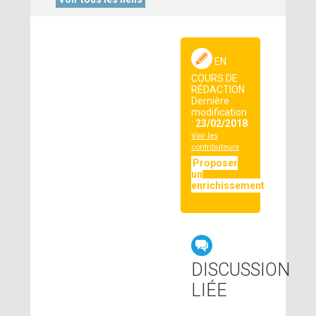
EN
COURS DE
RÉDACTION
Dernière
modification
:
23/02/2018
Voir les
contributeurs
Proposer
un
enrichissement
DISCUSSION
LIÉE