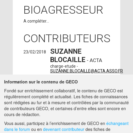
BIOAGRESSEUR
A compléter...
CONTRIBUTEURS
SUZANNE
23/02/2018
BLOCAILLE
- ACTA
charge-etude -
SUZANNE.BLOCAILLE@ACTA.ASSO.FR
LOLA LEVEAU
Information sur le contenu de GECO
-
24/08/2017
IRSTEA - CLERMONT-
Fondé sur enrichissement collaboratif, le contenu de GECO est
FERRAND (63000)
régulièrement complété et actualisé. Les fiches de connaissances
ingenieur -
sont rédigées au fur et à mesure et contrôlées par la communauté
LOLA.LEVEAU@IRSTEA.FR
de contributeurs GECO, et certaines d’entre elles sont encore en
cours de rédaction.
A PROPOS DE GECO
AIDE
Vous aussi, participez à l’enrichissement de GECO en
échangeant
dans le forum
ou en
devenant contributeur
des fiches de