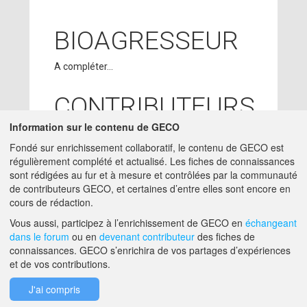
BIOAGRESSEUR
A compléter...
CONTRIBUTEURS
Information sur le contenu de GECO
SUZANNE
27/02/2018
Fondé sur enrichissement collaboratif, le contenu de GECO est
BLOCAILLE
- ACTA
régulièrement complété et actualisé. Les fiches de connaissances
charge-etude -
sont rédigées au fur et à mesure et contrôlées par la communauté
SUZANNE.BLOCAILLE@ACTA.ASSO.FR
de contributeurs GECO, et certaines d’entre elles sont encore en
cours de rédaction.
A PROPOS DE GECO
AIDE
Vous aussi, participez à l’enrichissement de GECO en
échangeant
dans le forum
ou en
devenant contributeur
des fiches de
connaissances. GECO s’enrichira de vos partages d’expériences
et de vos contributions.
F.A.Q.
NOUS CONTACTER
J'ai compris