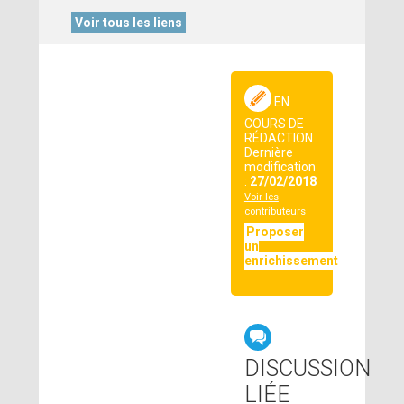
Voir tous les liens
EN
COURS DE
RÉDACTION
Dernière
modification
:
27/02/2018
Voir les
contributeurs
Proposer
un
enrichissement
DISCUSSION
LIÉE