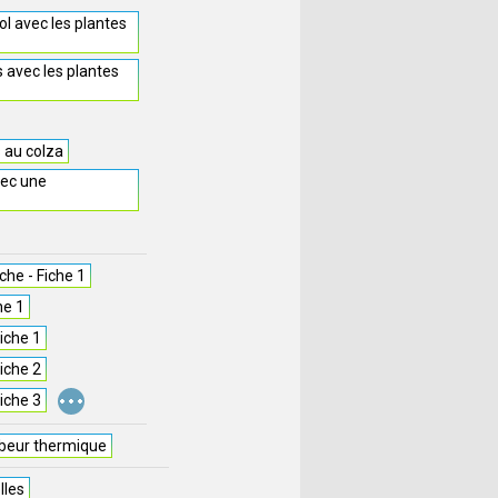
sol avec les plantes
s avec les plantes
s au colza
vec une
he - Fiche 1
he 1
iche 1
iche 2
...
iche 3
beur thermique
lles