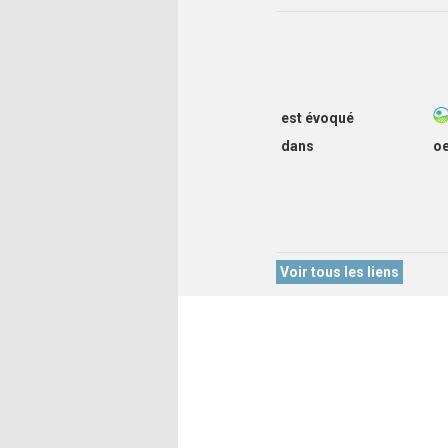
est évoqué
dans
o
Voir tous les liens