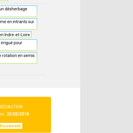
r un désherbage
me en intrants sur
n Indre-et-Loire
 irrigué pour
e rotation en semis
 RÉDACTION
on :
23/02/2018
chissement