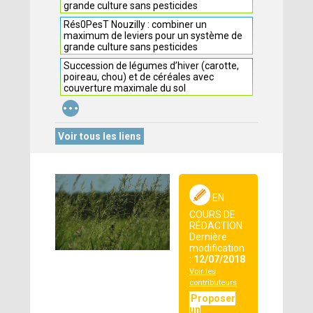
grande culture sans pesticides
Rés0PesT Nouzilly : combiner un
maximum de leviers pour un système de
grande culture sans pesticides
Succession de légumes d’hiver (carotte,
poireau, chou) et de céréales avec
couverture maximale du sol
...
Voir tous les liens
EN
COURS DE
RÉDACTION
Dernière
modification
:
12/07/2018
Voir les
contributeurs
Proposer
un