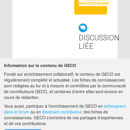
enrichissement
DISCUSSION
LIÉE
Information sur le contenu de GECO
CONTRIBUTEURS
Fondé sur enrichissement collaboratif, le contenu de GECO est
régulièrement complété et actualisé. Les fiches de connaissances
ADMIN GECO
12/07/2018
sont rédigées au fur et à mesure et contrôlées par la communauté
MATTHIEU.HIRSCHY@ACTA.ASSO.FR
de contributeurs GECO, et certaines d’entre elles sont encore en
cours de rédaction.
A PROPOS DE GECO
AIDE
Vous aussi, participez à l’enrichissement de GECO en
échangeant
dans le forum
ou en
devenant contributeur
des fiches de
connaissances. GECO s’enrichira de vos partages d’expériences
et de vos contributions.
F.A.Q.
NOUS CONTACTER