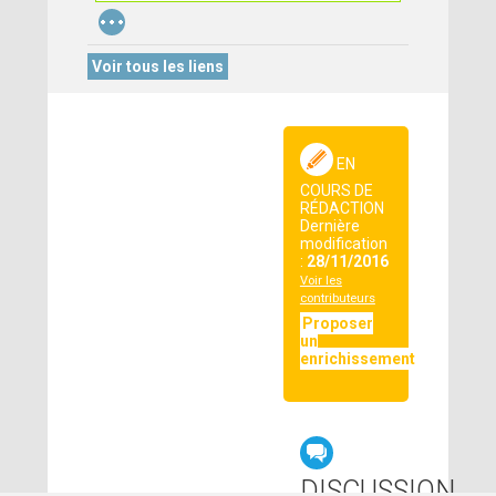
...
Voir tous les liens
EN
COURS DE
RÉDACTION
Dernière
modification
:
28/11/2016
Voir les
contributeurs
Proposer
un
enrichissement
DISCUSSION